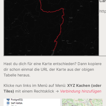
Car
htt
Hast du dich für eine Karte entschieden? Dann kopiere
dir schon einmal die URL der Karte aus der obigen
Tabelle heraus.
Klicke nun links im Menü auf Menü:
XYZ Kachen (oder
Tiles)
mit einem Rechtsklick →
Verbindung hinzufügen