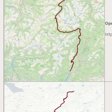
Ope
htt