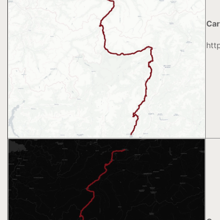
Car
htt