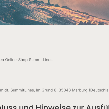
ren Online-Shop SummitLines.
midt, SummitLines, Im Grund 8, 35043 Marburg (Deutschla
hluss und Hinweise zur Ausf