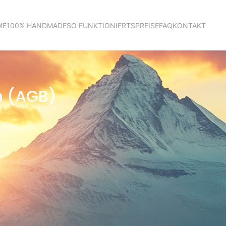
ME
100% HANDMADE
SO FUNKTIONIERTS
PREISE
FAQ
KONTAKT
n (AGB)