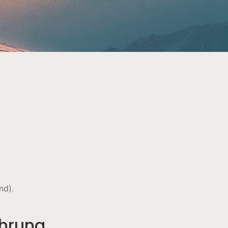
nd).
ührung