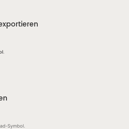
exportieren
ol
.
ren
ad-Symbol.