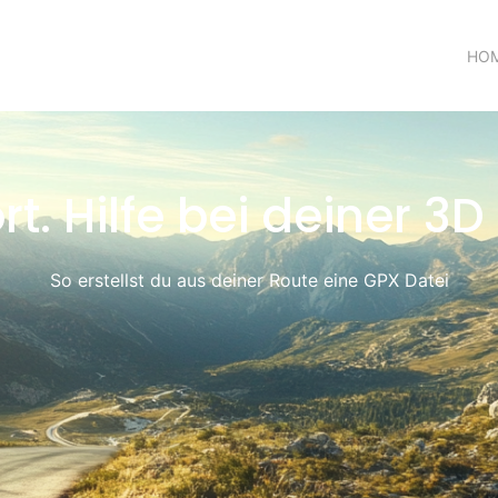
HO
t. Hilfe bei deiner 3D
So erstellst du aus deiner Route eine GPX Datei