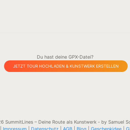
Du hast deine GPX-Datei?
JETZT TOUR HOCHLADEN & KUNSTWERK ERSTELLEN
6 SummitLines – Deine Route als Kunstwerk ‐ by Samuel S
|
Impressum
|
Datenschutz
|
AGB
|
Blog
|
Geschenkidee
|
G