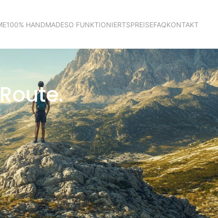
ME
100% HANDMADE
SO FUNKTIONIERTS
PREISE
FAQ
KONTAKT
 Route.