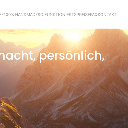
ME
100% HANDMADE
SO FUNKTIONIERTS
PREISE
FAQ
KONTAKT
acht, persönlich,