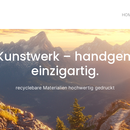
HO
s Kunstwerk – handgem
einzigartig.
recyclebare Materialien hochwertig gedruckt