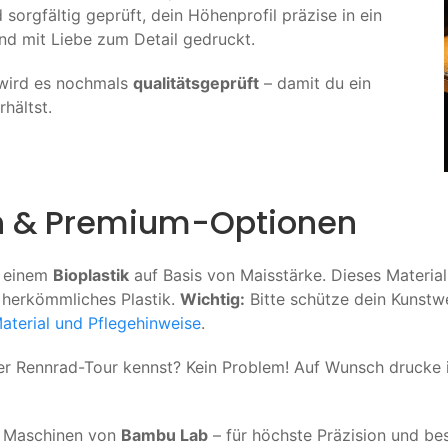
sorgfältig geprüft, dein Höhenprofil präzise in ein
d mit Liebe zum Detail gedruckt.
 wird es nochmals
qualitätsgeprüft
– damit du ein
hältst.
en & Premium-Optionen
 einem
Bioplastik
auf Basis von Maisstärke. Dieses Material
e herkömmliches Plastik.
Wichtig:
Bitte schütze dein Kunstw
aterial und Pflegehinweise
.
ner Rennrad-Tour kennst? Kein Problem! Auf Wunsch drucke
n Maschinen von
Bambu Lab
– für höchste Präzision und bes